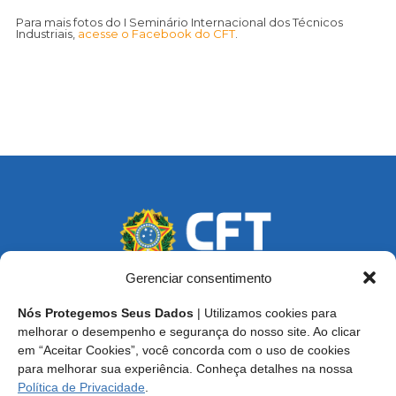
Para mais fotos do I Seminário Internacional dos Técnicos
Industriais,
acesse o Facebook do CFT
.
Gerenciar consentimento
Nós Protegemos Seus Dados
| Utilizamos cookies para
Endereço: SCS, Quadra 02, Bloco D, Ed. Oscar Niemeyer,
melhorar o desempenho e segurança do nosso site. Ao clicar
9º Andar CEP 70.316-900 - Brasília/DF
em “Aceitar Cookies”, você concorda com o uso de cookies
para melhorar sua experiência. Conheça detalhes na nossa
Central de Atendimento ao Técnico:
0800 016-1515
Política de Privacidade
.