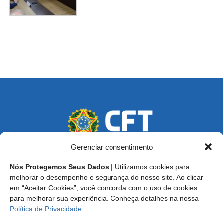
Gerenciar consentimento
Nós Protegemos Seus Dados
| Utilizamos cookies para
Endereço: SCS, Quadra 02, Bloco D, Ed. Oscar Niemeyer,
melhorar o desempenho e segurança do nosso site. Ao clicar
9º Andar CEP 70.316-900 - Brasília/DF
em “Aceitar Cookies”, você concorda com o uso de cookies
para melhorar sua experiência. Conheça detalhes na nossa
Central de Atendimento ao Técnico:
0800 016-1515
Política de Privacidade
.
E-mail: cft@cft.org.br | ouvidoria@cft.org.br