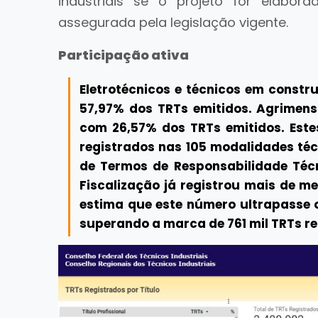
industriais se o projeto for elabora
assegurada pela legislação vigente.
Participação ativa
Eletrotécnicos e técnicos em constr
57,97% dos TRTs emitidos. Agrimen
com 26,57% dos TRTs emitidos. Este
registrados nas 105 modalidades téc
de Termos de Responsabilidade Técn
Fiscalização já registrou mais de me
estima que este número ultrapasse os
superando a marca de 761 mil TRTs r