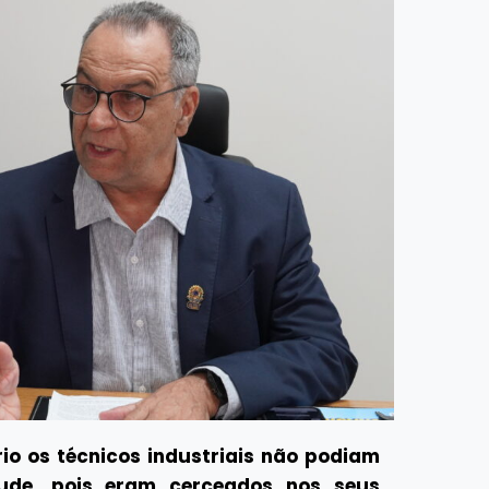
io os técnicos industriais não podiam
tude, pois eram cerceados nos seus