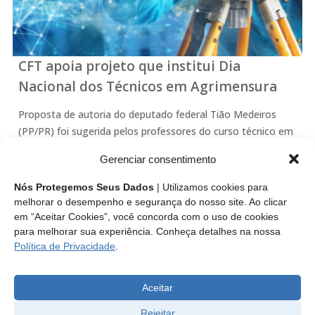
CFT apoia projeto que institui Dia
Nacional dos Técnicos em Agrimensura
Proposta de autoria do deputado federal Tião Medeiros
(PP/PR) foi sugerida pelos professores do curso técnico em
Agrimensura do Instituto Federal de Santa Catarina (IFSC).
Gerenciar consentimento
Leia mais
Nós Protegemos Seus Dados
| Utilizamos cookies para
melhorar o desempenho e segurança do nosso site. Ao clicar
em “Aceitar Cookies”, você concorda com o uso de cookies
para melhorar sua experiência. Conheça detalhes na nossa
Política de Privacidade
.
1
2
3
4
5
Aceitar
Rejeitar