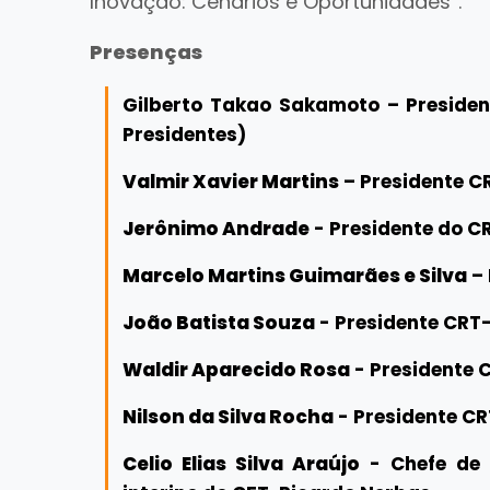
Inovação: Cenários e Oportunidades”.
Presenças
Gilberto Takao Sakamoto – Preside
Presidentes)
Valmir Xavier Martins
– Presidente C
Jerônimo Andrade
- Presidente do C
Marcelo Martins Guimarães e Silva
– 
João Batista Souza
- Presidente CRT
Waldir Aparecido Rosa
- Presidente 
Nilson da Silva Rocha
- Presidente C
Celio Elias Silva Araújo
- Chefe de 