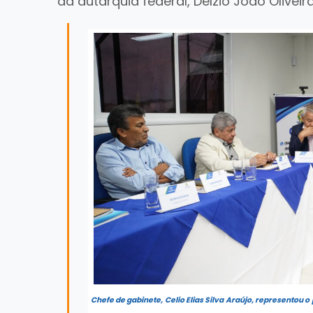
da autarquia federal, Délzio João Oliveira
Chefe de gabinete, Celio Elias Silva Araújo, representou