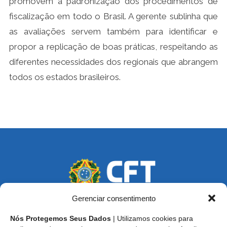
promovem a padronização dos procedimentos de
fiscalização em todo o Brasil. A gerente sublinha que
as avaliações servem também para identificar e
propor a replicação de boas práticas, respeitando as
diferentes necessidades dos regionais que abrangem
todos os estados brasileiros.
Gerenciar consentimento
Nós Protegemos Seus Dados
| Utilizamos cookies para
Endereço: SCS, Quadra 02, Bloco D, Ed. Oscar Niemeyer,