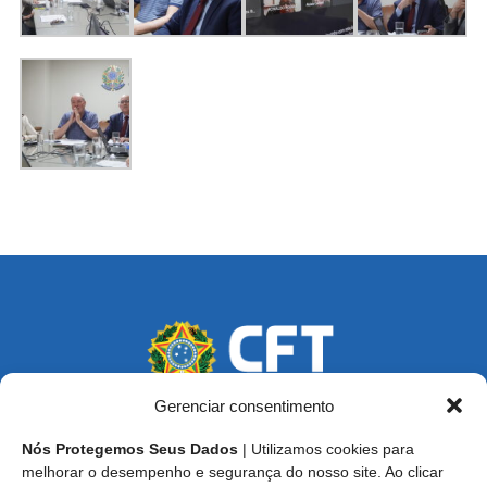
Gerenciar consentimento
Nós Protegemos Seus Dados
| Utilizamos cookies para
Endereço: SCS, Quadra 02, Bloco D, Ed. Oscar Niemeyer,
melhorar o desempenho e segurança do nosso site. Ao clicar
9º Andar CEP 70.316-900 - Brasília/DF