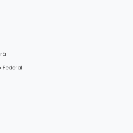
ará
o Federal