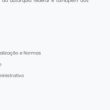
s da autarquia federal e tambpem dos
calização e Normas
o
inistrativo