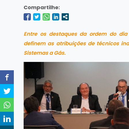
Compartilhe:
Entre os destaques da ordem do dia 
definem as atribuições de técnicos in
Sistemas a Gás.