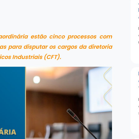
aordinária estão cinco processos com
as para disputar os cargos da diretoria
cos Industriais (CFT).