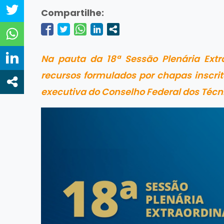
Compartilhe:
Na pauta da 18ª Sessão Plenária Extr
recursos formulados por chapas inscrit
executiva do Conselho Federal dos Técni