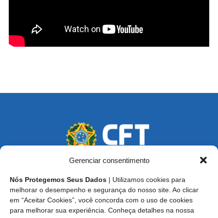
Gerenciar consentimento
Nós Protegemos Seus Dados
| Utilizamos cookies para
Endereço: SCS, Quadra 02, Bloco D, Ed. Oscar Niemeyer,
melhorar o desempenho e segurança do nosso site. Ao clicar
9º Andar CEP 70.316-900 - Brasília/DF
em “Aceitar Cookies”, você concorda com o uso de cookies
para melhorar sua experiência. Conheça detalhes na nossa
Central de Atendimento ao Técnico:
0800 016-1515