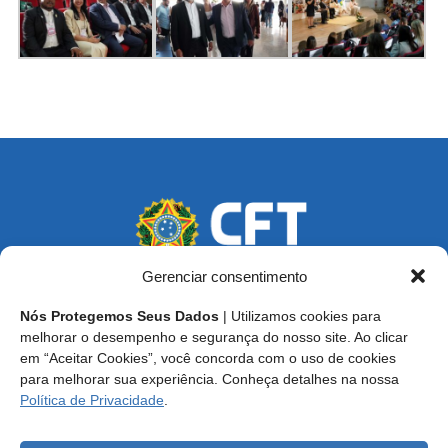
Gerenciar consentimento
Nós Protegemos Seus Dados
| Utilizamos cookies para
Endereço: SCS, Quadra 02, Bloco D, Ed. Oscar Niemeyer,
melhorar o desempenho e segurança do nosso site. Ao clicar
9º Andar CEP 70.316-900 - Brasília/DF
em “Aceitar Cookies”, você concorda com o uso de cookies
para melhorar sua experiência. Conheça detalhes na nossa
Central de Atendimento ao Técnico:
0800 016-1515
Política de Privacidade
.
E-mail: cft@cft.org.br | ouvidoria@cft.org.br