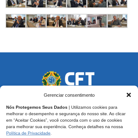
Gerenciar consentimento
Nós Protegemos Seus Dados
| Utilizamos cookies para
Endereço: SCS, Quadra 02, Bloco D, Ed. Oscar Niemeyer,
melhorar o desempenho e segurança do nosso site. Ao clicar
9º Andar CEP 70.316-900 - Brasília/DF
em “Aceitar Cookies”, você concorda com o uso de cookies
para melhorar sua experiência. Conheça detalhes na nossa
Central de Atendimento ao Técnico:
0800 016-1515
Política de Privacidade
.
E-mail: cft@cft.org.br | ouvidoria@cft.org.br