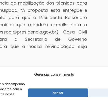
ância da mobilização dos técnicos para
mulgada. “A proposta está entregue e
o para que o Presidente Bolsonaro
técnicos que mandem e-mails para a
ssoal@presidencia.gov.br), Casa Civil
 e para a Secretaria de Governo
 para que a nossa reivindicação seja
Gerenciar consentimento
rar o desempenho
concorda com o
 SCS, Quadra 02, Bloco D, Ed. Oscar Niemeyer, 9º Andar CEP 70.316-
Aceitar
 na nossa
F
e Atendimento ao Técnico:
0800 016-1515