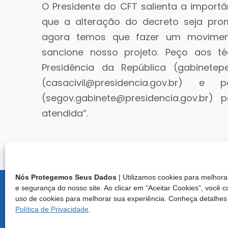
O Presidente do CFT salienta a import
que a alteração do decreto seja pro
agora temos que fazer um moviment
sancione nosso projeto. Peço aos 
Presidência da República (gabinetepe
(casacivil@presidencia.gov.br)
(segov.gabinete@presidencia.gov.br)
atendida”.
Nós Protegemos Seus Dados
| Utilizamos cookies para melho
e segurança do nosso site. Ao clicar em “Aceitar Cookies”, você 
Endereço:
uso de cookies para melhorar sua experiência. Conheça detalhes
Brasília/D
Política de Privacidade
.
Central d