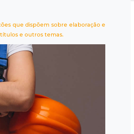
ções que dispõem sobre elaboração e
ítulos e outros temas.