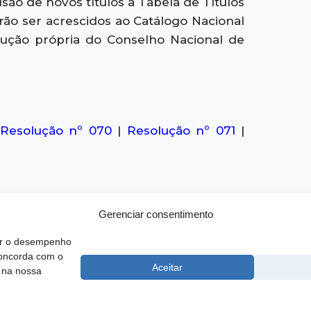
usão de novos títulos à Tabela de Títulos
erão ser acrescidos ao Catálogo Nacional
olução própria do Conselho Nacional de
Resolução nº 070
|
Resolução nº 071
|
Gerenciar consentimento
rar o desempenho
concorda com o
 SCS, Quadra 02, Bloco D, Ed. Oscar Niemeyer, 9º Andar CEP 70.316-
Aceitar
 na nossa
F
e Atendimento ao Técnico:
0800 016-1515