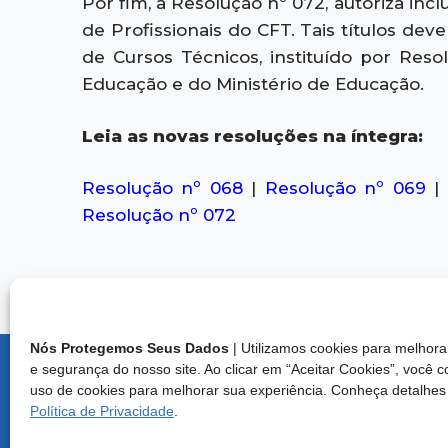
Por fim, a Resolução nº 072, autoriza incl
de Profissionais do CFT. Tais títulos dev
de Cursos Técnicos, instituído por Res
Educação e do Ministério de Educação.
Leia as novas resoluções na íntegra:
Resolução nº 068
|
Resolução nº 069
|
Resolução nº 072
Nós Protegemos Seus Dados
| Utilizamos cookies para melho
e segurança do nosso site. Ao clicar em “Aceitar Cookies”, você 
Endereço:
uso de cookies para melhorar sua experiência. Conheça detalhes
Brasília/D
Política de Privacidade
.
Central d