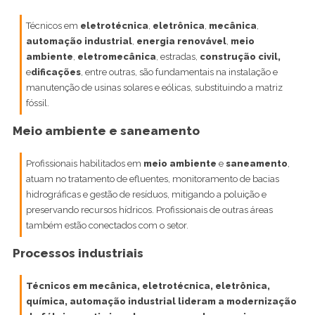
Técnicos em
eletrotécnica
,
eletrônica
,
mecânica
,
automação industrial
,
energia renovável
,
meio
ambiente
,
eletromecânica
, estradas,
construção civil,
e
dificações
, entre outras, são fundamentais na instalação e
manutenção de usinas solares e eólicas, substituindo a matriz
fóssil.
Meio ambiente e saneamento
Profissionais habilitados em
meio ambiente
e
saneamento
,
atuam no tratamento de efluentes, monitoramento de bacias
hidrográficas e gestão de resíduos, mitigando a poluição e
preservando recursos hídricos. Profissionais de outras áreas
também estão conectados com o setor.
Processos industriais
Técnicos em mecânica, eletrotécnica, eletrônica,
química, automação industrial lideram a modernização