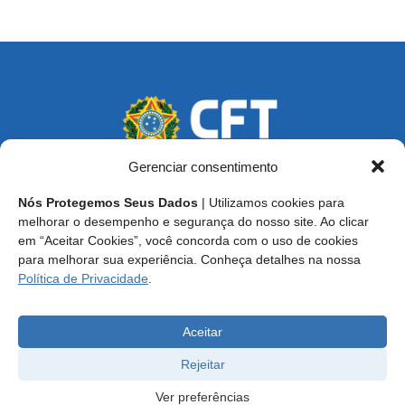
Gerenciar consentimento
Nós Protegemos Seus Dados
| Utilizamos cookies para
Endereço: SCS, Quadra 02, Bloco D, Ed. Oscar Niemeyer,
melhorar o desempenho e segurança do nosso site. Ao clicar
9º Andar CEP 70.316-900 - Brasília/DF
em “Aceitar Cookies”, você concorda com o uso de cookies
para melhorar sua experiência. Conheça detalhes na nossa
Central de Atendimento ao Técnico:
0800 016-1515
Política de Privacidade
.
E-mail: cft@cft.org.br | ouvidoria@cft.org.br
Aceitar
Rejeitar
Ver preferências