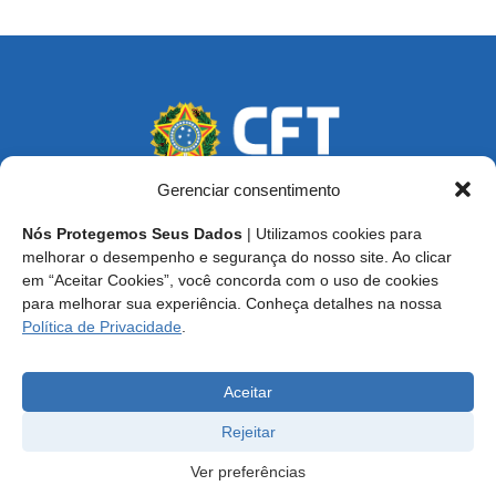
Gerenciar consentimento
Nós Protegemos Seus Dados
| Utilizamos cookies para
Endereço: SCS, Quadra 02, Bloco D, Ed. Oscar Niemeyer,
melhorar o desempenho e segurança do nosso site. Ao clicar
9º Andar CEP 70.316-900 - Brasília/DF
em “Aceitar Cookies”, você concorda com o uso de cookies
para melhorar sua experiência. Conheça detalhes na nossa
Central de Atendimento ao Técnico:
0800 016-1515
Política de Privacidade
.
E-mail: cft@cft.org.br | ouvidoria@cft.org.br
Aceitar
Rejeitar
Ver preferências