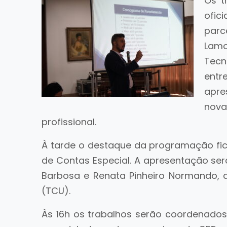
Os t
ofic
parc
Lamo
Tecn
ent
apre
nov
profissional.
À tarde o destaque da programação fi
de Contas Especial. A apresentação ser
Barbosa e Renata Pinheiro Normando, 
(TCU).
Às 16h os trabalhos serão coordenad