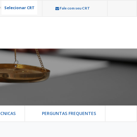
Selecionar CRT
:
Fale com seu CRT
CNICAS
PERGUNTAS FREQUENTES