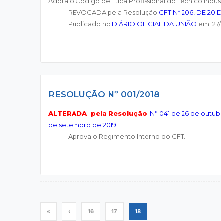
Adota o Código de Ética Profissional do Técnico Indust
REVOGADA pela Resolução
CFT Nº 206, DE 20
Publicado no
DIÁRIO OFICIAL DA UNIÃO
em: 27/0
RESOLUÇÃO Nº 001/2018
ALTERADA pela Resolução
N° 041 de 26 de outub
de setembro de 2019
.
Aprova o Regimento Interno do CFT.
«
‹
16
17
18