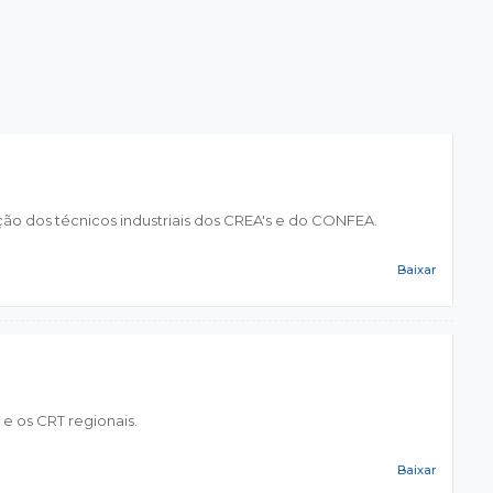
ção dos técnicos industriais dos CREA's e do CONFEA.
Baixar
 e os CRT regionais.
Baixar