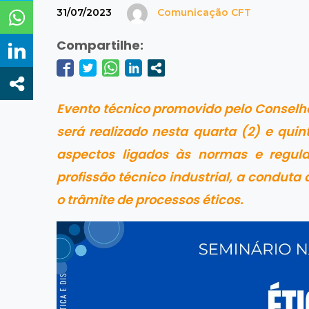
31/07/2023
Comunicação CFT
Compartilhe:
Evento técnico promovido pelo Conselho
será realizado nesta quarta (2) e quin
aspectos ligados às normas e regul
profissão técnico industrial, a conduta
o trâmite de processos éticos.