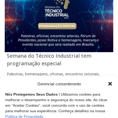
Semana do Técnico Industrial tem
programação especial
Palestras, homenagens, oficinas, encontros setoriais,
Fórum de Presidentes e posse festiva da nova diretoria
Gerenciar consentimento
executiva do CFT estão em destaque na terceira edição do
evento nacional promovido pelo Conselho Federal dos
Nós Protegemos Seus Dados
| Utilizamos cookies para
Técnicos Industriais (CFT).
melhorar o desempenho e segurança do nosso site. Ao clicar
em “Aceitar Cookies”, você concorda com o uso de cookies
para melhorar sua experiência. Conheça detalhes na nossa
Leia mais
Política de Privacidade
.