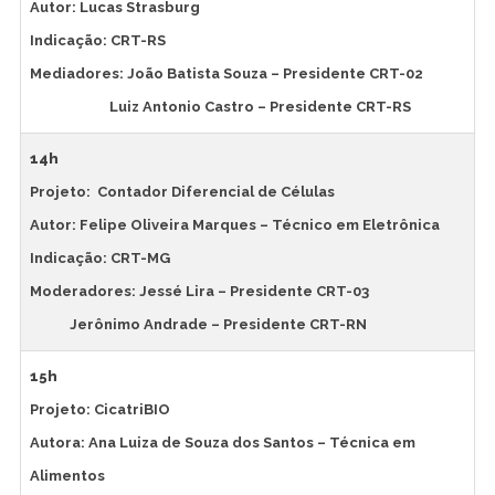
Autor: Lucas Strasburg
Indicação: CRT-RS
Mediadores: João Batista Souza – Presidente CRT-02
Luiz Antonio Castro – Presidente CRT-RS
14h
Projeto: Contador Diferencial de Células
Autor: Felipe Oliveira Marques – Técnico em Eletrônica
Indicação: CRT-MG
Moderadores: Jessé Lira – Presidente CRT-03
Jerônimo Andrade – Presidente CRT-RN
15h
Projeto: CicatriBIO
Autora: Ana Luiza de Souza dos Santos – Técnica em
Alimentos