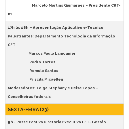
Marcelo Martins Guimarães – Presidente CRT-
01
17h às 18h – Apresentação Aplicativo e-Tecnico
Palestrantes: Departamento Tecnologia da Informação
CFT
Marcos Paulo Lamounier
Pedro Torres
Romulo Santos
Priscila Micaellen
Moderadores: Telga Stephany e Deise Lopes –
Conselheiras federais
SEXTA-FEIRA (23)
9h
- Posse Festiva Diretoria Executiva CFT- Gestão