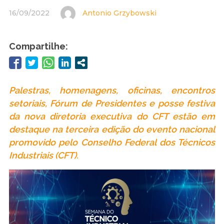
16/09/2022
Antonio Grzybowski
Compartilhe:
Palestras, homenagens, oficinas, encontros
setoriais, Fórum de Presidentes e posse festiva
da nova diretoria executiva do CFT estão em
destaque na terceira edição do evento nacional
promovido pelo Conselho Federal dos Técnicos
Industriais (CFT).