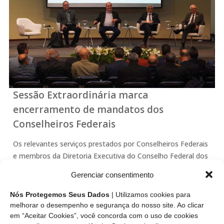
Sessão Extraordinária marca
encerramento de mandatos dos
Conselheiros Federais
Os relevantes serviços prestados por Conselheiros Federais
e membros da Diretoria Executiva do Conselho Federal dos
Técnicos Industriais (CFT) cujos mandatos encerram hoje
Gerenciar consentimento
foram reconhecidos na reunião do colegiado máximo do
Conselho Federal dos Técnicos Industriais, realizada em
Nós Protegemos Seus Dados
| Utilizamos cookies para
Brasília (DF)…
melhorar o desempenho e segurança do nosso site. Ao clicar
em “Aceitar Cookies”, você concorda com o uso de cookies