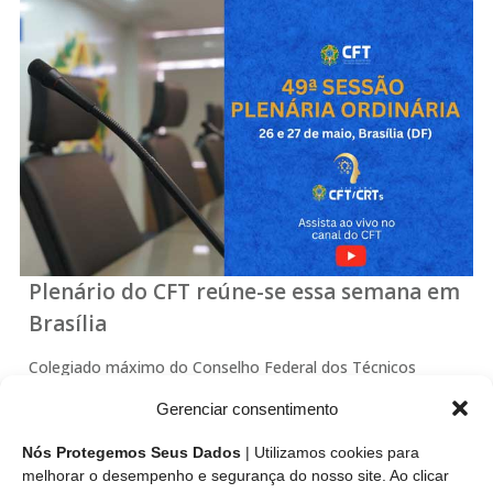
Plenário do CFT reúne-se essa semana em
Brasília
Colegiado máximo do Conselho Federal dos Técnicos
Industriais (CFT) estará reunido na terça (26/5) e quarta-
Gerenciar consentimento
feira (27/5) no auditório do CFT. A pauta da reunião conta
com minutas de resolução, relatórios de prestação de
Nós Protegemos Seus Dados
| Utilizamos cookies para
contas dos Conselhos Regionais dos Técnicos…
melhorar o desempenho e segurança do nosso site. Ao clicar