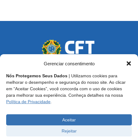
Gerenciar consentimento
Nós Protegemos Seus Dados
| Utilizamos cookies para
Endereço: SCS, Quadra 02, Bloco D, Ed. Oscar Niemeyer,
melhorar o desempenho e segurança do nosso site. Ao clicar
9º Andar CEP 70.316-900 - Brasília/DF
em “Aceitar Cookies”, você concorda com o uso de cookies
para melhorar sua experiência. Conheça detalhes na nossa
Central de Atendimento ao Técnico:
0800 016-1515
Política de Privacidade
.
E-mail: cft@cft.org.br | ouvidoria@cft.org.br
Aceitar
Rejeitar