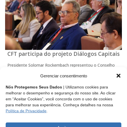
CFT participa do projeto Diálogos Capitais
Presidente Solomar Rockembach representou o Conselho
Federal dos Técnicos Industriais (CFT) na abertura da edição
Gerenciar consentimento
2024 do projeto Diálogos Capitais. O Fórum que discute
“Um Projeto de Brasil” e integra a programação de
Nós Protegemos Seus Dados
| Utilizamos cookies para
aniversário dos 30 anos da Revista Carta…
melhorar o desempenho e segurança do nosso site. Ao clicar
em “Aceitar Cookies”, você concorda com o uso de cookies
para melhorar sua experiência. Conheça detalhes na nossa
Leia mais
Política de Privacidade
.