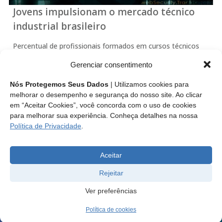
Jovens impulsionam o mercado técnico
industrial brasileiro
Percentual de profissionais formados em cursos técnicos
reconhecidos pelo Ministério da Educação (MEC) e
Gerenciar consentimento
registrados nos Conselhos dos Técnicos Industriais
(Sistema CFT/CRTs), cresceu 1.594,59% nos últimos cinco
Nós Protegemos Seus Dados
| Utilizamos cookies para
anos.
melhorar o desempenho e segurança do nosso site. Ao clicar
em “Aceitar Cookies”, você concorda com o uso de cookies
para melhorar sua experiência. Conheça detalhes na nossa
Leia mais
Política de Privacidade
.
Aceitar
Rejeitar
Ver preferências
Política de cookies