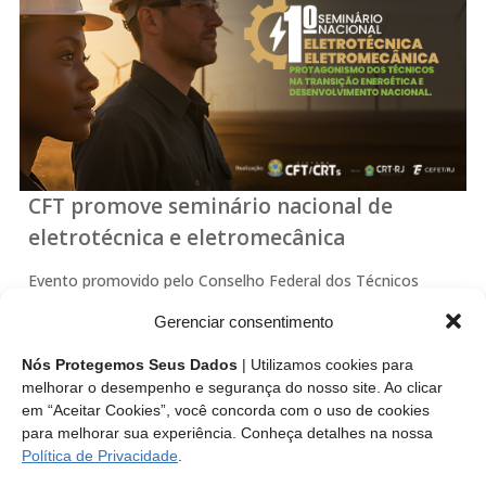
CFT promove seminário nacional de
eletrotécnica e eletromecânica
Evento promovido pelo Conselho Federal dos Técnicos
Industriais (CFT), com o apoio do Conselho Regional dos
Gerenciar consentimento
Técnicos Industriais do Estado do Rio de Janeiro (CRT-RJ) e
do Centro Federal de Educação Tecnológica Celso Suckow
Nós Protegemos Seus Dados
| Utilizamos cookies para
da Fonseca (CEFET/RJ), será realizado em…
melhorar o desempenho e segurança do nosso site. Ao clicar
em “Aceitar Cookies”, você concorda com o uso de cookies
para melhorar sua experiência. Conheça detalhes na nossa
Leia mais
Política de Privacidade
.