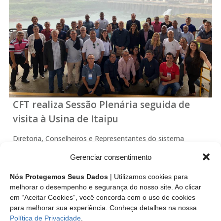
CFT realiza Sessão Plenária seguida de
visita à Usina de Itaipu
Diretoria, Conselheiros e Representantes do sistema
CFT/CRTs debatem pautas para 2020 durante semana de
Gerenciar consentimento
eventos em Foz do Iguaçu O CFT promoveu entre os dias 3
e 6/12, programação em Foz do Iguaçu com Sessão
Nós Protegemos Seus Dados
| Utilizamos cookies para
Plenária, Fórum de Presidentes dos…
melhorar o desempenho e segurança do nosso site. Ao clicar
em “Aceitar Cookies”, você concorda com o uso de cookies
para melhorar sua experiência. Conheça detalhes na nossa
Leia mais
Política de Privacidade
.