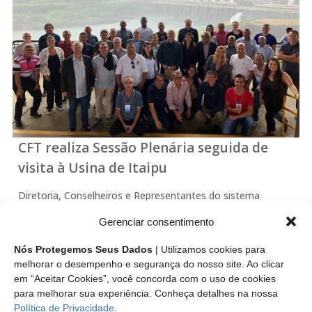
CFT realiza Sessão Plenária seguida de
visita à Usina de Itaipu
Diretoria, Conselheiros e Representantes do sistema
CFT/CRTs debatem pautas para 2020 durante semana de
Gerenciar consentimento
eventos em Foz do Iguaçu O CFT promoveu entre os dias 3
e 6/12, programação em Foz do Iguaçu com Sessão
Nós Protegemos Seus Dados
| Utilizamos cookies para
Plenária, Fórum de Presidentes dos…
melhorar o desempenho e segurança do nosso site. Ao clicar
em “Aceitar Cookies”, você concorda com o uso de cookies
para melhorar sua experiência. Conheça detalhes na nossa
Leia mais
Política de Privacidade
.