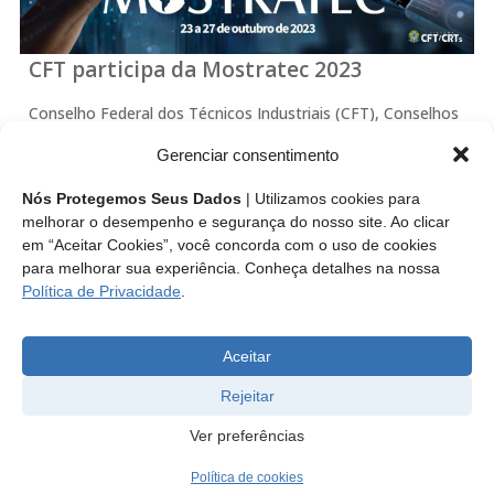
CFT participa da Mostratec 2023
Conselho Federal dos Técnicos Industriais (CFT), Conselhos
Regionais dos Técnicos Industriais (CRTs) e Fundação
Gerenciar consentimento
Liberato Salzano ocupam estande compartilhado na feira
internacional de ciência e tecnologia promovida na cidade
Nós Protegemos Seus Dados
| Utilizamos cookies para
de Novo Hamburgo dos dias 23 a 27 de outubro, que…
melhorar o desempenho e segurança do nosso site. Ao clicar
em “Aceitar Cookies”, você concorda com o uso de cookies
para melhorar sua experiência. Conheça detalhes na nossa
Leia mais
Política de Privacidade
.
Aceitar
Rejeitar
Ver preferências
Política de cookies