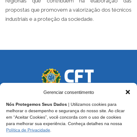
regionais que contribuem na elaboração das
propostas que promovem a valorização dos técnicos
industriais e a proteção da sociedade.
Gerenciar consentimento
Nós Protegemos Seus Dados
| Utilizamos cookies para
Endereço: SCS, Quadra 02, Bloco D, Ed. Oscar Niemeyer,
melhorar o desempenho e segurança do nosso site. Ao clicar
9º Andar CEP 70.316-900 - Brasília/DF
em “Aceitar Cookies”, você concorda com o uso de cookies
para melhorar sua experiência. Conheça detalhes na nossa
Central de Atendimento ao Técnico:
0800 016-1515
Política de Privacidade
.
E-mail: cft@cft.org.br | ouvidoria@cft.org.br