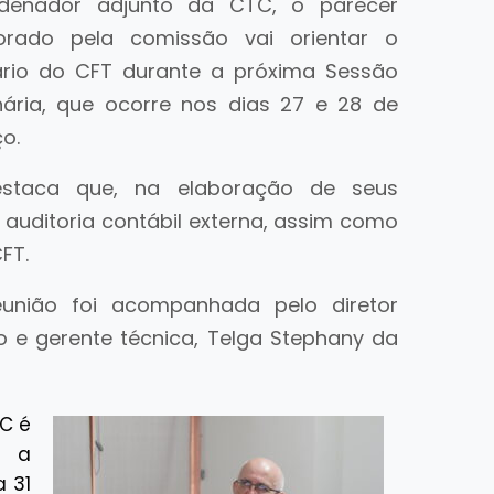
denador adjunto da CTC, o parecer
orado pela comissão vai orientar o
ário do CFT durante a próxima Sessão
nária, que ocorre nos dias 27 e 28 de
ço.
estaca que, na elaboração de seus
 auditoria contábil externa, assim como
CFT.
eunião foi acompanhada pelo diretor
o e gerente técnica, Telga Stephany da
TC é
a a
a 31