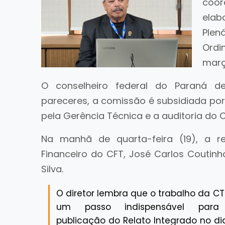
coor
elab
Plen
Ordi
mar
O conselheiro federal do Paraná d
pareceres, a comissão é subsidiada por
pela Gerência Técnica e a auditoria do 
Na manhã de quarta-feira (19), a r
Financeiro do CFT, José Carlos Coutinh
Silva.
O diretor lembra que o trabalho da C
um passo indispensável par
publicação do Relato Integrado no di