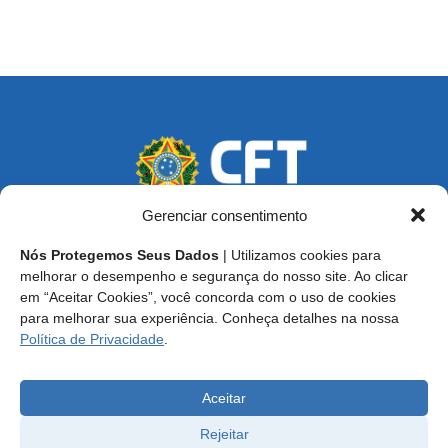
Gerenciar consentimento
Nós Protegemos Seus Dados
| Utilizamos cookies para
Endereço: SCS, Quadra 02, Bloco D, Ed. Oscar Niemeyer,
melhorar o desempenho e segurança do nosso site. Ao clicar
9º Andar CEP 70.316-900 - Brasília/DF
em “Aceitar Cookies”, você concorda com o uso de cookies
para melhorar sua experiência. Conheça detalhes na nossa
Central de Atendimento ao Técnico:
0800 016-1515
Política de Privacidade
.
E-mail: cft@cft.org.br | ouvidoria@cft.org.br
Aceitar
Rejeitar