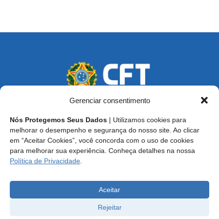
Gerenciar consentimento
Nós Protegemos Seus Dados
| Utilizamos cookies para
Endereço: SCS, Quadra 02, Bloco D, Ed. Oscar Niemeyer,
melhorar o desempenho e segurança do nosso site. Ao clicar
9º Andar CEP 70.316-900 - Brasília/DF
em “Aceitar Cookies”, você concorda com o uso de cookies
para melhorar sua experiência. Conheça detalhes na nossa
Central de Atendimento ao Técnico:
0800 016-1515
Política de Privacidade
.
E-mail: cft@cft.org.br | ouvidoria@cft.org.br
Aceitar
Rejeitar