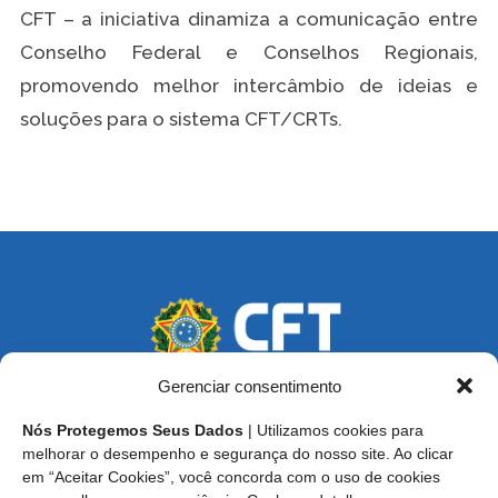
CFT – a iniciativa dinamiza a comunicação entre
Conselho Federal e Conselhos Regionais,
promovendo melhor intercâmbio de ideias e
soluções para o sistema CFT/CRTs.
Gerenciar consentimento
Nós Protegemos Seus Dados
| Utilizamos cookies para
Endereço: SCS, Quadra 02, Bloco D, Ed. Oscar Niemeyer,
melhorar o desempenho e segurança do nosso site. Ao clicar
9º Andar CEP 70.316-900 - Brasília/DF
em “Aceitar Cookies”, você concorda com o uso de cookies