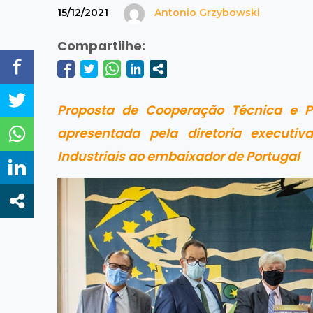
15/12/2021
Antonio Grzybowski
Compartilhe:
Proposta de Cooperação Técnica e Pol
apresentada pela diretoria executi
Industriais ao embaixador de Portugal