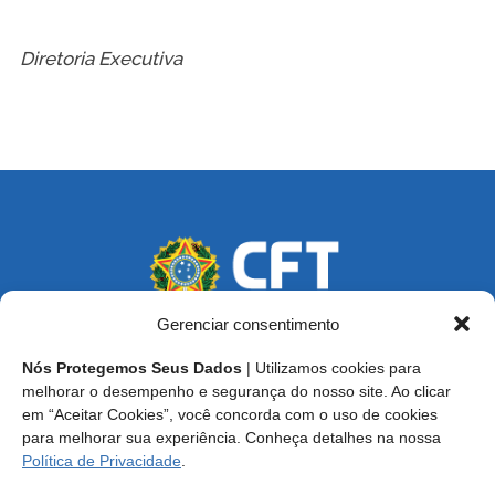
Diretoria Executiva
Gerenciar consentimento
Nós Protegemos Seus Dados
| Utilizamos cookies para
Endereço: SCS, Quadra 02, Bloco D, Ed. Oscar Niemeyer,
melhorar o desempenho e segurança do nosso site. Ao clicar
9º Andar CEP 70.316-900 - Brasília/DF
em “Aceitar Cookies”, você concorda com o uso de cookies
para melhorar sua experiência. Conheça detalhes na nossa
Central de Atendimento ao Técnico:
0800 016-1515
Política de Privacidade
.
E-mail: cft@cft.org.br | ouvidoria@cft.org.br