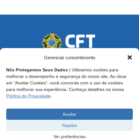
Gerenciar consentimento
Nós Protegemos Seus Dados
| Utilizamos cookies para
Endereço: SCS, Quadra 02, Bloco D, Ed. Oscar Niemeyer,
melhorar o desempenho e segurança do nosso site. Ao clicar
9º Andar CEP 70.316-900 - Brasília/DF
em “Aceitar Cookies”, você concorda com o uso de cookies
para melhorar sua experiência. Conheça detalhes na nossa
Central de Atendimento ao Técnico:
0800 016-1515
Política de Privacidade
.
E-mail: cft@cft.org.br | ouvidoria@cft.org.br
Aceitar
Rejeitar
Ver preferências