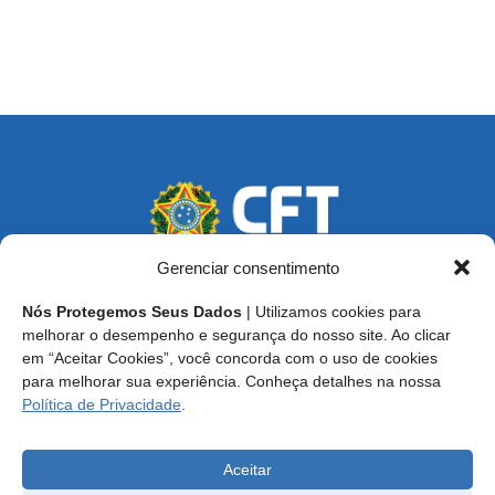
Gerenciar consentimento
Nós Protegemos Seus Dados
| Utilizamos cookies para
Endereço: SCS, Quadra 02, Bloco D, Ed. Oscar Niemeyer,
melhorar o desempenho e segurança do nosso site. Ao clicar
9º Andar CEP 70.316-900 - Brasília/DF
em “Aceitar Cookies”, você concorda com o uso de cookies
para melhorar sua experiência. Conheça detalhes na nossa
Central de Atendimento ao Técnico:
0800 016-1515
Política de Privacidade
.
E-mail: cft@cft.org.br | ouvidoria@cft.org.br
Aceitar