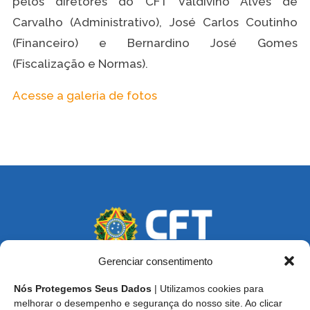
pelos diretores do CFT Valdivino Alves de
Carvalho (Administrativo), José Carlos Coutinho
(Financeiro) e Bernardino José Gomes
(Fiscalização e Normas).
Acesse a galeria de fotos
Gerenciar consentimento
Nós Protegemos Seus Dados
| Utilizamos cookies para
Endereço: SCS, Quadra 02, Bloco D, Ed. Oscar Niemeyer,
melhorar o desempenho e segurança do nosso site. Ao clicar