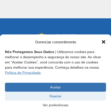
Gerenciar consentimento
Nós Protegemos Seus Dados
| Utilizamos cookies para
melhorar o desempenho e segurança do nosso site. Ao clicar
em “Aceitar Cookies”, você concorda com o uso de cookies
Endereço: SCS, Quadra 02, Bloco D, Ed. Oscar Niemeyer,
para melhorar sua experiência. Conheça detalhes na nossa
9º Andar CEP 70.316-900 - Brasília/DF
Política de Privacidade
.
Central de Atendimento ao Técnico:
0800 016-1515
E-mail: cft@cft.org.br | ouvidoria@cft.org.br
Aceitar
Rejeitar
Ver preferências