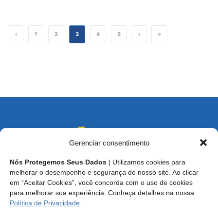
‹
1
2
3
4
5
›
»
Gerenciar consentimento
Nós Protegemos Seus Dados
| Utilizamos cookies para
melhorar o desempenho e segurança do nosso site. Ao clicar
em “Aceitar Cookies”, você concorda com o uso de cookies
Endereço: SCS, Quadra 02, Bloco D, Ed. Oscar Niemeyer,
para melhorar sua experiência. Conheça detalhes na nossa
9º Andar CEP 70.316-900 - Brasília/DF
Política de Privacidade
.
Central de Atendimento ao Técnico:
0800 016-1515